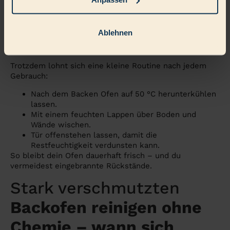
Die Häufigkeit hängt davon ab, wie intensiv du ihn
nutzt. Wenn du viel backst, solltest du alle zwei bis
vier Wochen eine gründliche Reinigung einplanen. Wer
Ablehnen
seltener kocht, kommt auch mit einem Intervall von
sechs bis acht Wochen aus.
Trotzdem lohnt sich eine kleine Routine nach jedem
Gebrauch:
Nach dem Backen Ofen auf 50 °C herunterkühlen
lassen.
Mit einem feuchten Lappen über Boden und
Wände wischen.
Tür offenstehen lassen, damit die
Restfeuchtigkeit verdunsten kann.
So bleibt dein Ofen dauerhaft frisch – und du
vermeidest eingebrannte Rückstände.
Stark verschmutzten
Backofen reinigen ohne
Chemie – wann sich