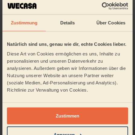
oder einem Schwamm entfernen.
Methode 2: Müllsack-Trick
Lege den Rost in einen großen Müllsack, gib eine halbe
Zustimmung
Details
Über Cookies
Tasse Ammoniak oder etwas Backofenspray hinein,
verschließe den Beutel gut und lass ihn über Nacht
draußen stehen (nicht im Haus, wegen der Dämpfe!).
Natürlich sind uns, genau wie dir, echte Cookies lieber.
Am nächsten Tag reicht ein feuchtes Tuch – der
Schmutz löst sich fast von allein.
Diese Art von Cookies ermöglichen es uns, Inhalte zu
Methode 3: Hausmittel-Variante
personalisieren und unseren Datenverkehr zu
Natron und Zitronensaft ergeben zusammen eine
analysieren. Außerdem geben wir Informationen über die
effektive, aber sanfte Reinigungslösung. Auftragen,
Nutzung unserer Website an unsere Partner weiter
einwirken lassen, abspülen – fertig!
(soziale Medien, Ad-Personalisierung und Analytics).
Wenn du dich auch für die Reinigung des Backblechs
Richtlinie zur Verwaltung von Cookies.
interessierst, findest du noch mehr Tipps in unserem
Artikel
« Backblech reinigen »
.
Wie oft sollte man den
Zustimmen
Backofen reinigen?
Anpassen