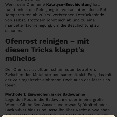
Wenn dein Ofen eine
Katalyse-Beschichtung
hat,
funktioniert die Reinigung teilweise automatisch: Bei
Temperaturen ab 200 °C verbrennen Fettrückstände
von selbst. Trotzdem lohnt sich ab und zu eine
manuelle Nachreinigung, um die Beschichtung zu
schonen.
Ofenrost reinigen – mit
diesen Tricks klappt’s
mühelos
Der Ofenrost ist oft am schlimmsten betroffen.
Zwischen den Metallstreben sammelt sich Fett, das mit
der Zeit regelrecht einbrennt. Doch auch das lässt sich
lösen.
Methode 1: Einweichen in der Badewanne
Lege den Rost in die Badewanne oder in eine große
Wanne. Gib heißes Wasser und etwas Spülmittel oder
Backpulver hinzu und lasse ihn über Nacht einweichen.
Am nächsten Tag kannst du die Reste mit einer Bürste