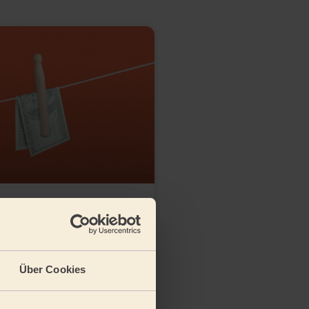
Wecasa Aktionscode
ar? Alles, was du
sere Preise wissen
musst
Über Cookies