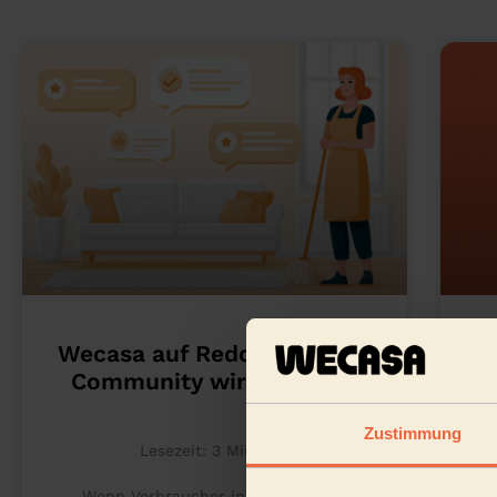
Wecasa auf Reddit: Was die
Community wirklich sagt
S
Zustimmung
Lesezeit:
3
Minuten
Wenn Verbraucher in Deutschland