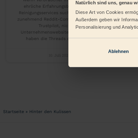
Natürlich sind uns, genau wi
ehrliche Erfahrungsberichte über
Diese Art von Cookies ermögl
Reinigungsservices suchen, nutzen sie
zunehmend Reddit-Communities. Nicht
Außerdem geben wir Informat
Trustpilot, nicht die
a
Personalisierung und Analyti
Unternehmenswebsite – Reddit. Wir
haben die Threads durchsucht,
Ablehnen
10. Juli 2026
Startseite
»
Hinter den Kulissen