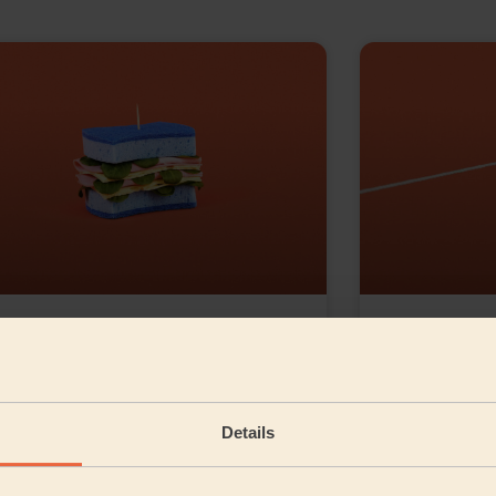
Wecasa Reinigung:
Ist ein 
icherheit und Qualität bei
verfügb
dir zu Hause
über un
Details
Lesezeit:
2
Minuten