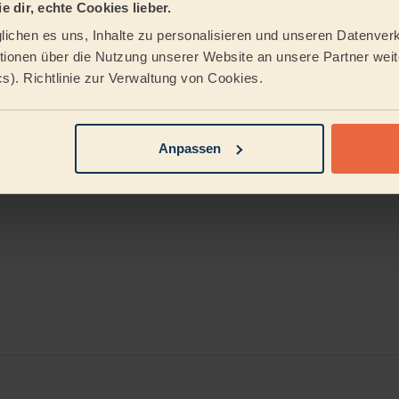
e dir, echte Cookies lieber.
Le
Hand aufs Herz: Jemanden in die
ichen es uns, Inhalte zu personalisieren und unseren Datenverk
eigenen vier Wände zu lassen, ist
Du kennst d
ionen über die Nutzung unserer Website an unsere Partner weite
Vertrauenssache. Du willst keine
sowas wie 
nonyme Plattform, sondern jemanden,
cs). Richtlinie zur Verwaltung von Cookies.
eigentlich 
der weiß, dass man Fischgrätparkett
buchen, lan
Anpassen
30. März 2026