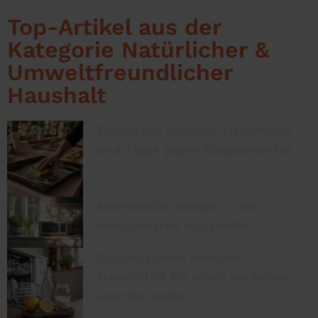
Top-Artikel aus der
Kategorie Natürlicher &
Umweltfreundlicher
Haushalt
Backblech reinigen: Hausmittel
und Tipps gegen Eingebranntes
Mikrowelle reinigen – die
wirksamsten Hausmittel
Spülmaschine reinigen:
Hausmittel für einen sauberen
Geschirrspüler