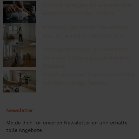
Schuhe reinigen: So werden alle
Materialien wieder sauber
Wohnung besenrein übergeben:
Was du wirklich schuldig bist
Umzugsreinigung: So übergibst
du deine Wohnung in perfektem
Zustand
Staub wischen: Tipps, Hausmittel
und die richtige Technik
Newsletter
Melde dich für unseren Newsletter an und erhalte
tolle Angebote