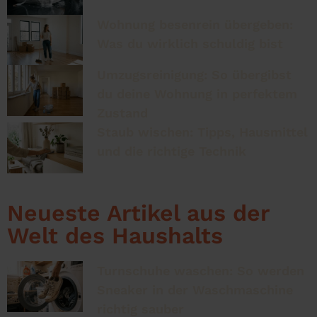
Wohnung besenrein übergeben:
Was du wirklich schuldig bist
Umzugsreinigung: So übergibst
du deine Wohnung in perfektem
Zustand
Staub wischen: Tipps, Hausmittel
und die richtige Technik
Neueste Artikel aus der
Welt des Haushalts
Turnschuhe waschen: So werden
Sneaker in der Waschmaschine
richtig sauber