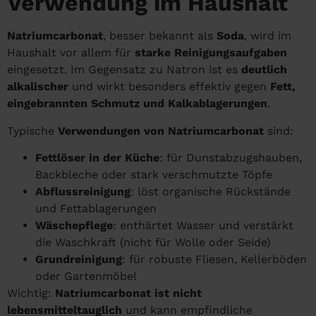
Verwendung im Haushalt
Natriumcarbonat
, besser bekannt als
Soda
, wird im
Haushalt vor allem für
starke Reinigungsaufgaben
eingesetzt. Im Gegensatz zu Natron ist es
deutlich
alkalischer
und wirkt besonders effektiv gegen
Fett,
eingebrannten Schmutz und Kalkablagerungen
.
Typische
Verwendungen von Natriumcarbonat
sind:
Fettlöser in der Küche
: für Dunstabzugshauben,
Backbleche oder stark verschmutzte Töpfe
Abflussreinigung
: löst organische Rückstände
und Fettablagerungen
Wäschepflege
: enthärtet Wasser und verstärkt
die Waschkraft (nicht für Wolle oder Seide)
Grundreinigung
: für robuste Fliesen, Kellerböden
oder Gartenmöbel
Wichtig:
Natriumcarbonat ist nicht
lebensmitteltauglich
und kann empfindliche