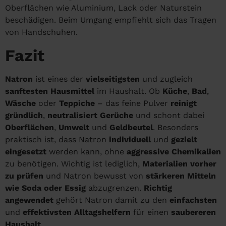
Oberflächen wie Aluminium, Lack oder Naturstein
beschädigen. Beim Umgang empfiehlt sich das Tragen
von Handschuhen.
Fazit
Natron
ist eines der
vielseitigsten
und zugleich
sanftesten Hausmittel
im Haushalt. Ob
Küche
,
Bad
,
Wäsche
oder
Teppiche
– das feine Pulver
reinigt
gründlich
,
neutralisiert Gerüche
und schont dabei
Oberflächen
,
Umwelt
und
Geldbeutel
. Besonders
praktisch ist, dass Natron
individuell
und
gezielt
eingesetzt
werden kann, ohne
aggressive Chemikalien
zu benötigen. Wichtig ist lediglich,
Materialien vorher
zu prüfen
und Natron bewusst von
stärkeren Mitteln
wie Soda oder Essig
abzugrenzen.
Richtig
angewendet
gehört Natron damit zu den
einfachsten
und
effektivsten Alltagshelfern
für einen
saubereren
Haushalt
.