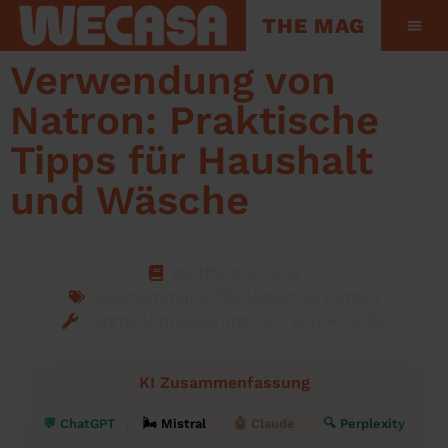
THE MAG
Hinter den Kul
Verwendung von
Natron: Praktische
Tipps für Haushalt
und Wäsche
Veröffentlichung
Haushaltstipps
,
Ökologisches Putzen
Letzte Aktualisierung : 22. janvier 2026
KI Zusammenfassung
💬 ChatGPT
🌬 Mistral
🤖 Claude
🔍 Perplexity