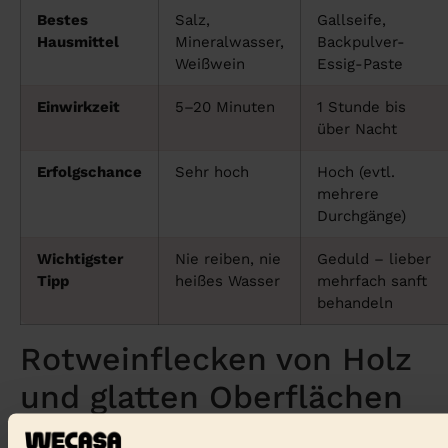
Bestes
Salz,
Gallseife,
Hausmittel
Mineralwasser,
Backpulver-
Weißwein
Essig-Paste
Einwirkzeit
5–20 Minuten
1 Stunde bis
über Nacht
Erfolgschance
Sehr hoch
Hoch (evtl.
mehrere
Durchgänge)
Wichtigster
Nie reiben, nie
Geduld – lieber
Tipp
heißes Wasser
mehrfach sanft
behandeln
Rotweinflecken von Holz
und glatten Oberflächen
Auf
versiegeltem Holz
reicht es meist, den Wein