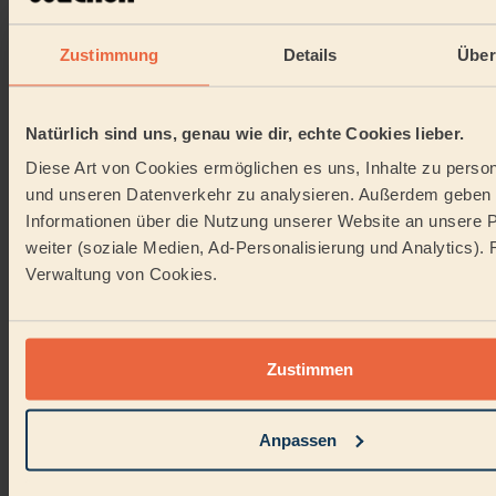
schnell aufzuwischen und mit einem feuchten Tuch
nachzureinigen. Bei unbehandeltem oder geöltem Holz
Zustimmung
Details
Über
sieht es anders aus: Hier zieht der
Rotwein
in die
Poren ein.
So gehst du vor:
Natürlich sind uns, genau wie dir, echte Cookies lieber.
Überschüssigen Wein sofort aufnehmen.
Diese Art von Cookies ermöglichen es uns, Inhalte zu person
Bei geöltem Holz: vorsichtig mit feuchtem Tuch
und unseren Datenverkehr zu analysieren. Außerdem geben 
nachreinigen, nicht zu stark reiben.
Informationen über die Nutzung unserer Website an unsere P
Leichte Verfärbungen bleichen mit der Zeit von
selbst durch Licht und natürliche Abnutzung.
weiter (soziale Medien, Ad-Personalisierung und Analytics). R
Verwaltung von Cookies.
Auf
Fliesen
lassen sich
Rotweinflecken
am einfachsten
entfernen: Eine Paste aus
Backpulver
und Wasser
auftragen, mit einer Bürste einarbeiten und abspülen.
Wand und Tapete:
Bei saugfähiger Tapete hilft nur
Zustimmen
vorsichtiges Tupfen mit klarem Wasser. Bei
waschfesten Tapeten kann farbloser Glasreiniger die
Verfärbung lösen.
Anpassen
Diese Fehler solltest du