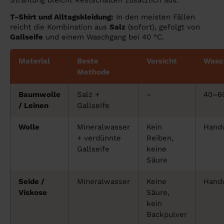
T-Shirt und Alltagskleidung:
In den meisten Fällen
reicht die Kombination aus
Salz
(sofort), gefolgt von
Gallseife
und einem Waschgang bei 40 °C.
Material
Beste
Vorsicht
Wasc
Methode
Baumwolle
Salz +
–
40–6
/ Leinen
Gallseife
Wolle
Mineralwasser
Kein
Hand
+ verdünnte
Reiben,
Gallseife
keine
Säure
Seide /
Mineralwasser
Keine
Hand
Viskose
Säure,
kein
Backpulver