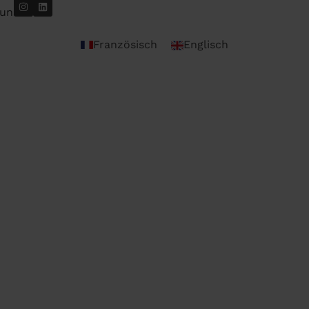
uns
Französisch
Englisch