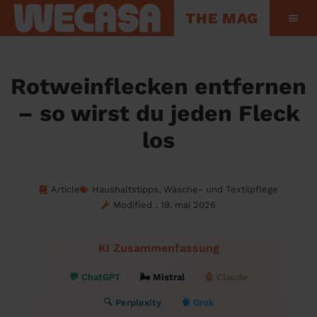
THE MAG
Hinter den Kul
Rotweinflecken entfernen
– so wirst du jeden Fleck
los
Article
Haushaltstipps
,
Wäsche- und Textilpflege
Modified : 19. mai 2026
KI Zusammenfassung
💬 ChatGPT
🌬 Mistral
🤖 Claude
🔍 Perplexity
🧠 Grok