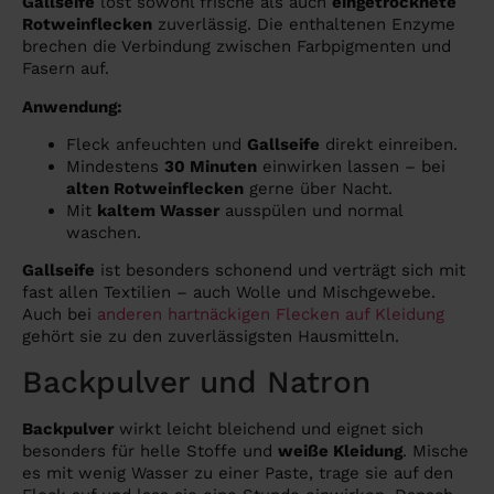
Gallseife
löst sowohl frische als auch
eingetrocknete
Rotweinflecken
zuverlässig. Die enthaltenen Enzyme
brechen die Verbindung zwischen Farbpigmenten und
Fasern auf.
Anwendung:
Fleck anfeuchten und
Gallseife
direkt einreiben.
Mindestens
30 Minuten
einwirken lassen – bei
alten Rotweinflecken
gerne über Nacht.
Mit
kaltem Wasser
ausspülen und normal
waschen.
Gallseife
ist besonders schonend und verträgt sich mit
fast allen Textilien – auch Wolle und Mischgewebe.
Auch bei
anderen hartnäckigen Flecken auf Kleidung
gehört sie zu den zuverlässigsten Hausmitteln.
Backpulver und Natron
Backpulver
wirkt leicht bleichend und eignet sich
besonders für helle Stoffe und
weiße Kleidung
. Mische
es mit wenig Wasser zu einer Paste, trage sie auf den