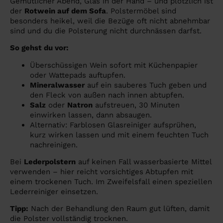
Gemütlicher Abend, Glas in der Hand – und plötzlich ist
der
Rotwein auf dem Sofa
. Polstermöbel sind
besonders heikel, weil die Bezüge oft nicht abnehmbar
sind und du die Polsterung nicht durchnässen darfst.
So gehst du vor:
Überschüssigen Wein sofort mit Küchenpapier
oder Wattepads auftupfen.
Mineralwasser
auf ein sauberes Tuch geben und
den Fleck von außen nach innen abtupfen.
Salz
oder
Natron
aufstreuen, 30 Minuten
einwirken lassen, dann absaugen.
Alternativ: Farblosen Glasreiniger aufsprühen,
kurz wirken lassen und mit einem feuchten Tuch
nachreinigen.
Bei
Lederpolstern
auf keinen Fall wasserbasierte Mittel
verwenden – hier reicht vorsichtiges Abtupfen mit
einem trockenen Tuch. Im Zweifelsfall einen speziellen
Lederreiniger einsetzen.
Tipp:
Nach der Behandlung den Raum gut lüften, damit
die Polster vollständig trocknen.