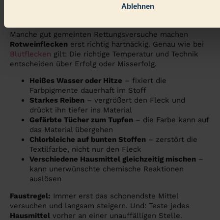
Ablehnen
vermeiden
Manche gut gemeinten Rettungsversuche machen
Rotweinflecken
erst richtig hartnäckig. Genau wie bei
Blutflecken
gilt: Die richtige Temperatur und Technik
entscheiden über Erfolg oder Misserfolg.
Heißes Wasser oder Hitze
– fixiert die
Farbpigmente dauerhaft im Stoff
Starkes Reiben
– vergrößert den Fleck und
drückt ihn tiefer ins Material
Gefärbte Tücher zum Tupfen
– die Farbe kann auf
das Material übergehen
Chlorbleiche auf bunten Stoffen
– zerstört die
Textilfarbe, nicht nur den Fleck
Verschiedene Hausmittel gleichzeitig mischen
–
kann unerwünschte chemische Reaktionen
auslösen
Faustregel:
Immer erst das schonendste Mittel
versuchen und langsam steigern. Und: Teste jedes
Hausmittel
vorher an einer unauffälligen Stelle.