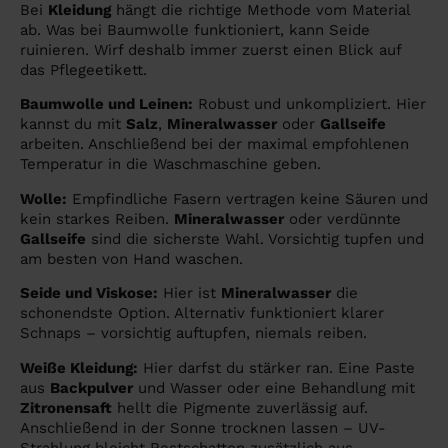
Bei
Kleidung
hängt die richtige Methode vom Material
ab. Was bei Baumwolle funktioniert, kann Seide
ruinieren. Wirf deshalb immer zuerst einen Blick auf
das Pflegeetikett.
Baumwolle und Leinen:
Robust und unkompliziert. Hier
kannst du mit
Salz
,
Mineralwasser
oder
Gallseife
arbeiten. Anschließend bei der maximal empfohlenen
Temperatur in die Waschmaschine geben.
Wolle:
Empfindliche Fasern vertragen keine Säuren und
kein starkes Reiben.
Mineralwasser
oder verdünnte
Gallseife
sind die sicherste Wahl. Vorsichtig tupfen und
am besten von Hand waschen.
Seide und Viskose:
Hier ist
Mineralwasser
die
schonendste Option. Alternativ funktioniert klarer
Schnaps – vorsichtig auftupfen, niemals reiben.
Weiße Kleidung:
Hier darfst du stärker ran. Eine Paste
aus
Backpulver
und Wasser oder eine Behandlung mit
Zitronensaft
hellt die Pigmente zuverlässig auf.
Anschließend in der Sonne trocknen lassen – UV-
Strahlung bleicht Restschatten zusätzlich aus.