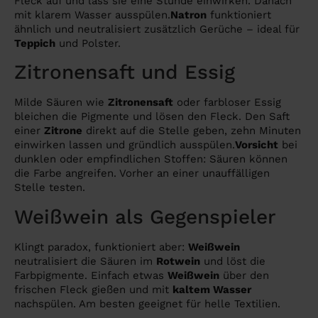
Fleck auf und lass sie eine Stunde einwirken. Danach
mit klarem Wasser ausspülen.
Natron
funktioniert
ähnlich und neutralisiert zusätzlich Gerüche – ideal für
Teppich
und Polster.
Zitronensaft und Essig
Milde Säuren wie
Zitronensaft
oder farbloser Essig
bleichen die Pigmente und lösen den Fleck. Den Saft
einer
Zitrone
direkt auf die Stelle geben, zehn Minuten
einwirken lassen und gründlich ausspülen.
Vorsicht
bei
dunklen oder empfindlichen Stoffen: Säuren können
die Farbe angreifen. Vorher an einer unauffälligen
Stelle testen.
Weißwein als Gegenspieler
Klingt paradox, funktioniert aber:
Weißwein
neutralisiert die Säuren im
Rotwein
und löst die
Farbpigmente. Einfach etwas
Weißwein
über den
frischen Fleck gießen und mit
kaltem Wasser
nachspülen. Am besten geeignet für helle Textilien.