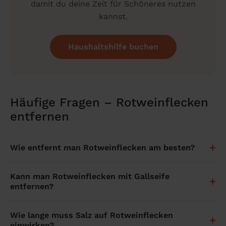
damit du deine Zeit für Schöneres nutzen
kannst.
Haushaltshilfe buchen
Häufige Fragen – Rotweinflecken
entfernen
+
Wie entfernt man Rotweinflecken am besten?
Tupfe den Fleck sofort mit einem sauberen Tuch ab,
Kann man Rotweinflecken mit Gallseife
+
ohne zu reiben. Behandle die Stelle je nach Oberfläche
entfernen?
mit Salz, Mineralwasser oder Gallseife. Bei waschbaren
Textilien anschließend mit kaltem Wasser ausspülen
Ja, Gallseife ist eines der wirksamsten Hausmittel
Wie lange muss Salz auf Rotweinflecken
und bei empfohlener Temperatur waschen. Je
+
gegen Rotweinflecken. Feuchte den Fleck an, reibe die
einwirken?