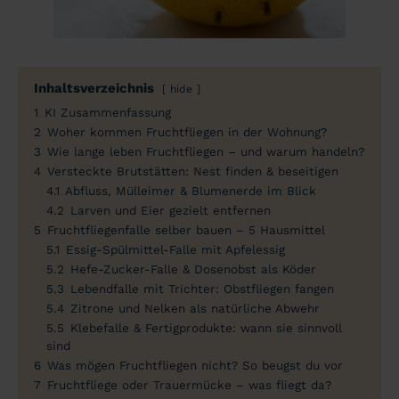
Inhaltsverzeichnis
hide
1
KI Zusammenfassung
2
Woher kommen Fruchtfliegen in der Wohnung?
3
Wie lange leben Fruchtfliegen – und warum handeln?
4
Versteckte Brutstätten: Nest finden & beseitigen
4.1
Abfluss, Mülleimer & Blumenerde im Blick
4.2
Larven und Eier gezielt entfernen
5
Fruchtfliegenfalle selber bauen – 5 Hausmittel
5.1
Essig-Spülmittel-Falle mit Apfelessig
5.2
Hefe-Zucker-Falle & Dosenobst als Köder
5.3
Lebendfalle mit Trichter: Obstfliegen fangen
5.4
Zitrone und Nelken als natürliche Abwehr
5.5
Klebefalle & Fertigprodukte: wann sie sinnvoll
sind
6
Was mögen Fruchtfliegen nicht? So beugst du vor
7
Fruchtfliege oder Trauermücke – was fliegt da?