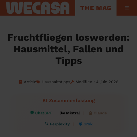
THE MAG
Hinter den Kul
Fruchtfliegen loswerden:
Hausmittel, Fallen und
Tipps
Article
Haushaltstipps
Modified : 4. juin 2026
KI Zusammenfassung
💬 ChatGPT
🌬 Mistral
🤖 Claude
🔍 Perplexity
🧠 Grok