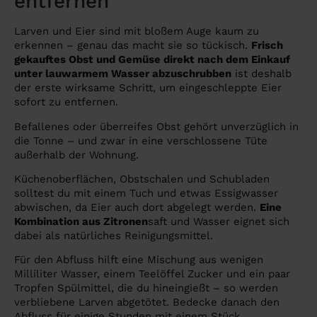
entfernen
Larven und Eier sind mit bloßem Auge kaum zu
erkennen – genau das macht sie so tückisch.
Frisch
gekauftes Obst und Gemüse direkt nach dem Einkauf
unter lauwarmem Wasser abzuschrubben
ist deshalb
der erste wirksame Schritt, um eingeschleppte Eier
sofort zu entfernen.
Befallenes oder überreifes Obst gehört unverzüglich in
die Tonne – und zwar in eine verschlossene Tüte
außerhalb der Wohnung.
Küchenoberflächen, Obstschalen und Schubladen
solltest du mit einem Tuch und etwas Essigwasser
abwischen, da Eier auch dort abgelegt werden.
Eine
Kombination aus Zitronen
saft und Wasser eignet sich
dabei als natürliches Reinigungsmittel.
Für den Abfluss hilft eine Mischung aus wenigen
Milliliter Wasser, einem Teelöffel Zucker und ein paar
Tropfen Spülmittel, die du hineingießt – so werden
verbliebene Larven abgetötet. Bedecke danach den
Abfluss für einige Stunden mit einem Stück