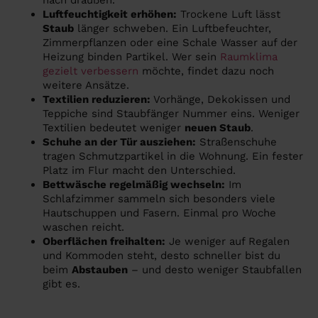
Luftfeuchtigkeit erhöhen:
Trockene Luft lässt
Staub
länger schweben. Ein Luftbefeuchter,
Zimmerpflanzen oder eine Schale Wasser auf der
Heizung binden Partikel. Wer sein
Raumklima
gezielt verbessern
möchte, findet dazu noch
weitere Ansätze.
Textilien reduzieren:
Vorhänge, Dekokissen und
Teppiche sind Staubfänger Nummer eins. Weniger
Textilien bedeutet weniger
neuen Staub
.
Schuhe an der Tür ausziehen:
Straßenschuhe
tragen Schmutzpartikel in die Wohnung. Ein fester
Platz im Flur macht den Unterschied.
Bettwäsche regelmäßig wechseln:
Im
Schlafzimmer sammeln sich besonders viele
Hautschuppen und Fasern. Einmal pro Woche
waschen reicht.
Oberflächen freihalten:
Je weniger auf Regalen
und Kommoden steht, desto schneller bist du
beim
Abstauben
– und desto weniger Staubfallen
gibt es.