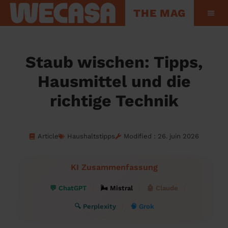
THE MAG
Hinter den Kul
Staub wischen: Tipps,
Hausmittel und die
richtige Technik
Article
Haushaltstipps
Modified : 26. juin 2026
KI Zusammenfassung
💬 ChatGPT
🌬 Mistral
🤖 Claude
🔍 Perplexity
🧠 Grok