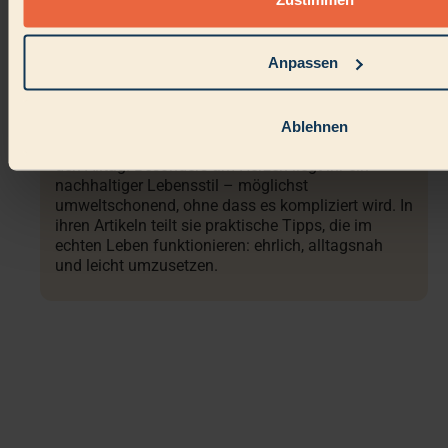
Anpassen
Stine
Stine ist Expertin für clevere Reinigungstipps. Sie
Ablehnen
liebt alles rund um DIY und einfache Lösungen für
den Alltag. Besonders am Herzen liegt ihr ein
nachhaltiger Lebensstil – möglichst
umweltschonend, ohne dass es kompliziert wird. In
ihren Artikeln teilt sie praktische Tipps, die im
echten Leben funktionieren: ehrlich, alltagsnah
und leicht umzusetzen.