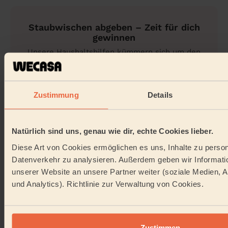
er sich nicht, aber mit regelmäßigem Lüften
und weniger Staubfängern kannst du ihn
Staubwischen abgeben – Zeit für dich
spürbar reduzieren.
gewinnen
Unsere Haushaltshilfen kümmern sich um den
Staub, du dich um die schönen Dinge.
Haushaltshilfe buchen
Zustimmung
Details
Natürlich sind uns, genau wie dir, echte Cookies lieber.
Diese Art von Cookies ermöglichen es uns, Inhalte zu perso
Datenverkehr zu analysieren. Außerdem geben wir Informati
unserer Website an unsere Partner weiter (soziale Medien, 
und Analytics). Richtlinie zur Verwaltung von Cookies.
Zustimmen