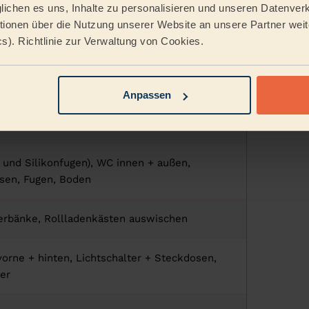
ichen es uns, Inhalte zu personalisieren und unseren Datenverk
ionen über die Nutzung unserer Website an unsere Partner weite
cs). Richtlinie zur Verwaltung von Cookies.
Anpassen
bzug, Arbeitsflächen, Schränke innen + außen,
, Armaturen, Fliesen, Boden
 und Silikonfugen), WC innen + außen,
esen, Fugen, Boden
erbänke, Rollladenkästen auswischen
orne + hinten, Lichtschalter + Steckdosen,
ter