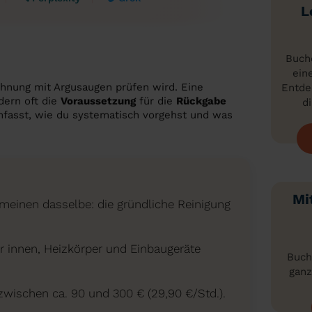
L
Buche
ein
ohnung mit Argusaugen prüfen wird. Eine
Entde
dern oft die
Voraussetzung
für die
Rückgabe
di
fasst, wie du systematisch vorgehst und was
Mi
einen dasselbe: die gründliche Reinigung
r innen, Heizkörper und Einbaugeräte
Buch
ganz
zwischen ca. 90 und 300 € (29,90 €/Std.).