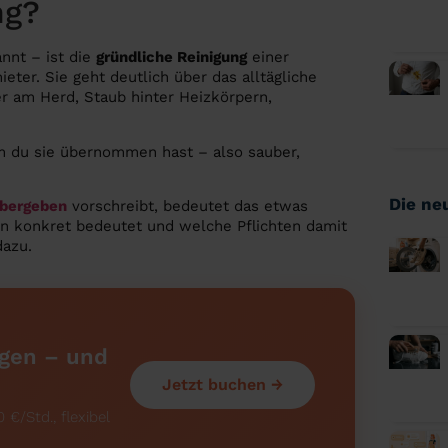
ng?
nnt – ist die
gründliche Reinigung
einer
ter. Sie geht deutlich über das alltägliche
r am Herd, Staub hinter Heizkörpern,
em du sie übernommen hast – also sauber,
Die ne
Übergeben
vorschreibt, bedeutet das etwas
in konkret bedeutet und welche Pflichten damit
dazu.
igen – und
Jetzt buchen →
 €/Std., flexibel