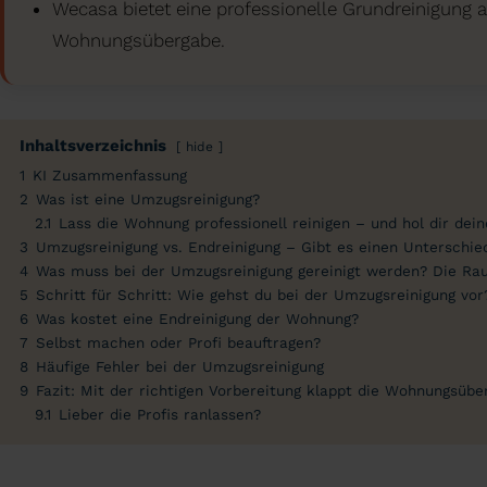
Wecasa bietet eine professionelle Grundreinigung an
Wohnungsübergabe.
Inhaltsverzeichnis
hide
1
KI Zusammenfassung
2
Was ist eine Umzugsreinigung?
2.1
Lass die Wohnung professionell reinigen – und hol dir dei
3
Umzugsreinigung vs. Endreinigung – Gibt es einen Unterschie
4
Was muss bei der Umzugsreinigung gereinigt werden? Die R
5
Schritt für Schritt: Wie gehst du bei der Umzugsreinigung vor
6
Was kostet eine Endreinigung der Wohnung?
7
Selbst machen oder Profi beauftragen?
8
Häufige Fehler bei der Umzugsreinigung
9
Fazit: Mit der richtigen Vorbereitung klappt die Wohnungsübe
9.1
Lieber die Profis ranlassen?