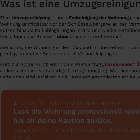
Was ist eine Umzugsreinigu
Eine
Umzugsreinigung
– auch
Endreinigung der Wohnung
gena
Wohnung unmittelbar vor der Schlüsselübergabe an den Vermie
Putzen hinaus: Kalkablagerungen in Bad und Küche, Fettrände
Rückstände auf Böden –
alles
muss entfernt werden.
Ziel ist es, die Wohnung in dem Zustand zu übergeben, in d
gepflegt und ohne Schäden durch Verunreinigungen.
Kurz zur Abgrenzung: Wenn dein Mietvertrag
„besenreines“ 
anderes als eine vollständige Umzugsreinigung. Was besenre
verbunden sind, erfährst du in unserem gesonderten Artikel 
🧹 KEINE ZEIT FÜR DIE UMZUGSREINIGUNG?
Lass die Wohnung professionell rein
hol dir deine Kaution zurück.
Wecasa schickt dir eine erfahrene Haushaltshilfe. Ab 29,90
buchbar.