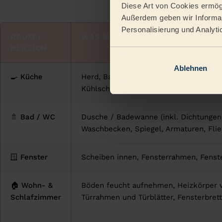
Diese Art von Cookies ermögl
Außerdem geben wir Informat
Personalisierung und Analyti
RAUM /
WAS MUSS GEREINIGT WERDEN?
BEREICH
Ablehnen
🍳 Küche
Herd, Backofen (innen + Rost), Dunsta
Kühlschrank innen + Dichtungen, Spüle
🚿 Bad / WC
Dusche / Badewanne (inkl. Dichtungen
Waschbecken, Spiegel, Armaturen, Fli
🪟 Fenster
Scheiben innen, Fensterrahmen, Fenst
🏠 Wohn- &
Böden feucht aufnehmen, Heizkörper v
Schlafzimmer
Türrahmen und Türblätter, Fensterbret