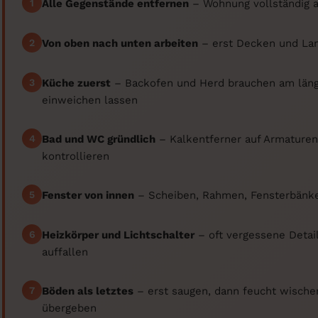
1
Alle Gegenstände entfernen
– Wohnung vollständig 
2
Von oben nach unten arbeiten
– erst Decken und La
3
Küche zuerst
– Backofen und Herd brauchen am längs
einweichen lassen
4
Bad und WC gründlich
– Kalkentferner auf Armaturen
kontrollieren
5
Fenster von innen
– Scheiben, Rahmen, Fensterbänke
6
Heizkörper und Lichtschalter
– oft vergessene Detail
auffallen
7
Böden als letztes
– erst saugen, dann feucht wisch
übergeben