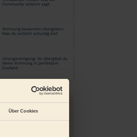
Community wirklich sagt
Wohnung besenrein übergeben:
Was du wirklich schuldig bist
Umzugsreinigung: So übergibst du
deine Wohnung in perfektem
Zustand
Newsletter
Über Cookies
alte unseren Newsletter und
re direkt alle Tipps und Tricks!