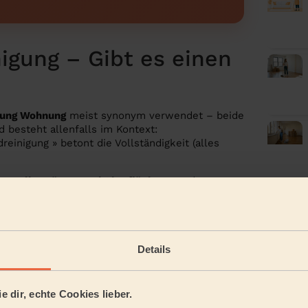
igung – Gibt es einen
gung Wohnung
meist synonym verwendet – beide
 besteht allenfalls im Kontext:
inigung » betont die Vollständigkeit (alles
gung aller Räume und Oberflächen
vor der
nigung gereinigt
-Checkliste
Details
Erh
erfah
 Bereiche dürfen auf keinen Fall vergessen
e dir, echte Cookies lieber.