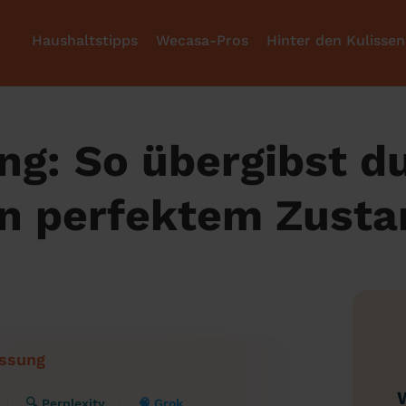
Haushaltstipps
Wecasa-Pros
Hinter den Kulissen
g: So übergibst d
n perfektem Zusta
ssung
🔍 Perplexity
🧠 Grok