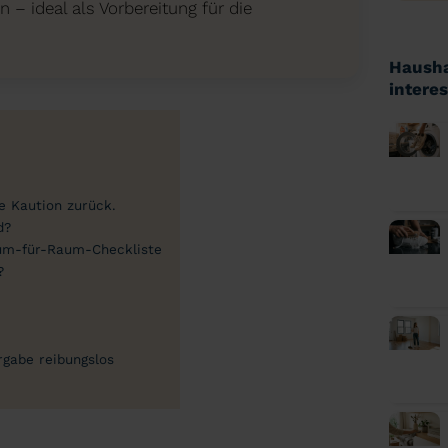
 – ideal als Vorbereitung für die
Hausha
intere
ne Kaution zurück.
d?
aum-für-Raum-Checkliste
?
rgabe reibungslos