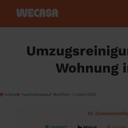
Umzugsreinigun
Wohnung i
Article
Haushaltstipps
Modified : 1. juillet 2026
KI Zusammenfa
💬 ChatGPT
🌬 Mistral
🤖 Claude