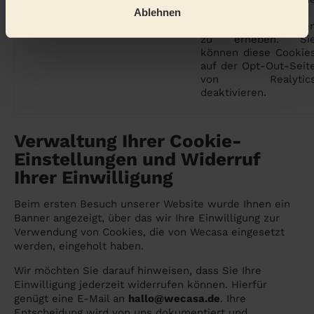
Ablehnen
personenbezogenen
oder sensiblen Date
zu erheben. Si
können diese Cookie
auf der Opt-Out-Seit
von Realytic
deaktivieren.
Verwaltung Ihrer Cookie-
Einstellungen und Widerruf
Ihrer Einwilligung
Beim ersten Besuch unserer Website wurde Ihnen ein
Banner angezeigt, über das wir Ihre Einwilligung zur
Verwendung von Cookies, die von Wecasa eingesetzt
werden, eingeholt haben.
Wir möchten Sie darauf hinweisen, dass Sie Ihre
Einwilligung jederzeit widerrufen können. Hierfür
genügt eine E-Mail an
hallo@wecasa.de
. Ihre
Entscheidung wird von uns dokumentiert und