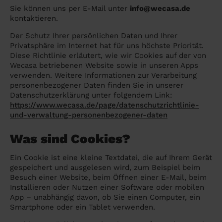
Angehörige wissen sollen
Sie können uns per E-Mail unter
info@wecasa.de
Überall in Deutschland
Bochum
kontaktieren.
Endreinigung Ferienwohnung: Was du
wissen solltest
Der Schutz Ihrer persönlichen Daten und Ihrer
Städte
Wuppertal
Privatsphäre im Internet hat für uns höchste Priorität.
Haushaltshilfe anmelden: Lohnt es sich?
Diese Richtlinie erläutert, wie wir Cookies auf der von
Bonn
Die Regionen
Wecasa betriebenen Website sowie in unseren Apps
Putzfrau Stundenlohn 2026: Was kostet
verwenden. Weitere Informationen zur Verarbeitung
Unsere Artikel haushaltshilfe
Oberhausen
eine Reinigungskraft wirklich?
personenbezogener Daten finden Sie in unserer
Datenschutzerklärung unter folgendem Link:
Hagen
Was verdient eine Putzfrau schwarz -
https://www.wecasa.de/page/datenschutzrichtlinie-
und-verwaltung-personenbezogener-daten
Hamm
Kosten, Risiken und warum sich legale
Alternativen mehr lohnen
Leverkusen
Was sind Cookies?
Ein Cookie ist eine kleine Textdatei, die auf Ihrem Gerät
gespeichert und ausgelesen wird, zum Beispiel beim
Besuch einer Website, beim Öffnen einer E-Mail, beim
Installieren oder Nutzen einer Software oder mobilen
App – unabhängig davon, ob Sie einen Computer, ein
Smartphone oder ein Tablet verwenden.