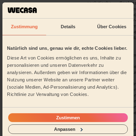
analytische Cookie
zur Messung de
Reichweite un
Leistung von TV
Kampagnen i
Zustimmung
Details
Über Cookies
digitalen Raum. Dies
Cookies sind laut CNI
(französische
Natürlich sind uns, genau wie dir, echte Cookies lieber.
Datenschutzbehörde)
von de
Diese Art von Cookies ermöglichen es uns, Inhalte zu
Einwilligungspflicht
personalisieren und unseren Datenverkehr zu
befreit, sofern si
ausschließlich zu
analysieren. Außerdem geben wir Informationen über die
Reichweitenmessung
Nutzung unserer Website an unsere Partner weiter
eingesetzt werden. I
Realytics
Statistisch
(soziale Medien, Ad-Personalisierung und Analytics).
Fällen, in dene
Richtlinie zur Verwaltung von Cookies.
erweiterte Messunge
oder Optimierunge
erforderlich sind, kan
eine ausdrücklich
Zustimmen
Einwilligung
erforderlich sein
Anpassen
Realytics verpflichte
sich, kein