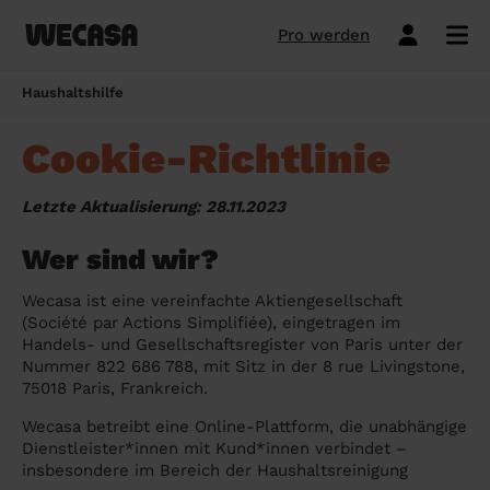
Pro werden
Unser Reinigungsservice
Berlin
Schleswig-Holstein
Airbnb-Reinigung: Der komplette Guide
Haushaltshilfe
für Gastgeber
Meine Reinigung buchen
Hamburg
Berlin
Cookie-Richtlinie
Putzfrau auf Rechnung online buchen:
Reinigungsangebote
München
Brandenburg
Legal, flexibel & steuerlich absetzbar
Letzte Aktualisierung: 28.11.2023
Frühjahrsputz
Köln
Sachsen
Anderes Wort für Putzfrau – moderne,
Wer sind wir?
respektvolle und geschlechtsneutrale
Standardreinigung
Frankfurt am Main
Hamburg
Alternativen
Wecasa ist eine vereinfachte Aktiengesellschaft
Grundreinigung
Stuttgart
Niedersachsen
(Société par Actions Simplifiée), eingetragen im
Haushaltshilfe steuerlich absetzen – so
Handels- und Gesellschaftsregister von Paris unter der
Reinigung der Ferienwohnung
Düsseldorf
Nordrhein-Westfalen
funktioniert es
Nummer 822 686 788, mit Sitz in der 8 rue Livingstone,
75018 Paris, Frankreich.
Einmalige Wohnungsreinigung
Dortmund
Hessen
Versicherung Haushaltshilfe: Alles, was
du 2026 wissen musst
Wecasa betreibt eine Online-Plattform, die unabhängige
Siehe Reinigungsdienste
Essen
Baden-Württemberg
Dienstleister*innen mit Kund*innen verbindet –
Haushaltshilfe für Senioren: Was
insbesondere im Bereich der Haushaltsreinigung
Pro werden
Duisburg
Bayern