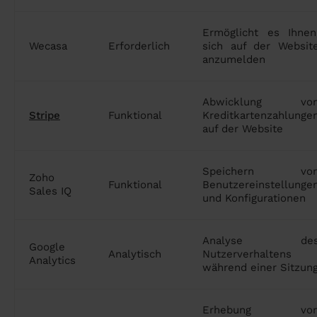
Ermöglicht es Ihnen
Wecasa
Erforderlich
sich auf der Websit
anzumelden
Abwicklung vo
Stripe
Funktional
Kreditkartenzahlunge
auf der Website
Speichern vo
Zoho
Funktional
Benutzereinstellunge
Sales IQ
und Konfigurationen
Analyse de
Google
Analytisch
Nutzerverhaltens
Analytics
während einer Sitzun
Erhebung vo